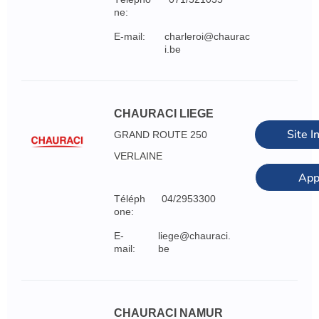
ne:
E-mail:
charleroi@chaurac
i.be
CHAURACI LIEGE
Site I
GRAND ROUTE 250
VERLAINE
App
Téléph
04/2953300
one:
E-
liege@chauraci.
mail:
be
CHAURACI NAMUR