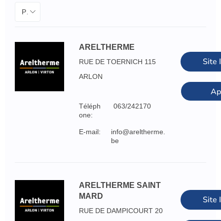
Province
ARELTHERME
Site 
RUE DE TOERNICH 115
ARLON
Ap
Téléph
063/242170
one:
E-mail:
info@areltherme.
be
ARELTHERME SAINT
MARD
Site 
RUE DE DAMPICOURT 20