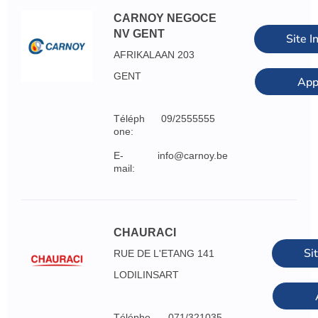
CARNOY NEGOCE
NV GENT
Site I
AFRIKALAAN 203
GENT
App
Téléph
09/2555555
one:
E-
info@carnoy.be
mail:
CHAURACI
Si
RUE DE L'ETANG 141
LODILINSART
Télépho
071/321035