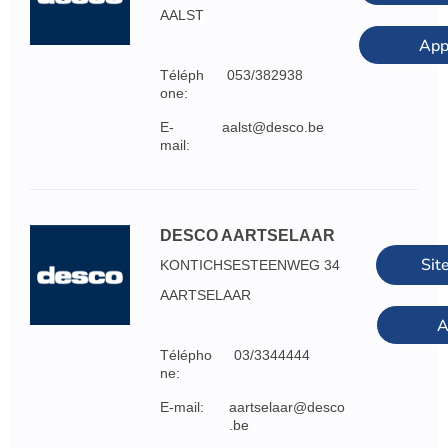
AALST
App
Téléph
053/382938
one:
E-
aalst@desco.be
mail:
DESCO AARTSELAAR
Sit
KONTICHSESTEENWEG 34
AARTSELAAR
A
Télépho
03/3344444
ne:
E-mail:
aartselaar@desco
.be