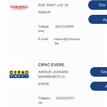
Site
RUE SAINT LUC 25
NAMUR
Ap
Téléph
081/214699
one:
E-mail:
namur@chauraci
.be
CIPAC EVERE
Sit
AVENUE LEONARD
MOMMEARTS 11
EVERE
A
Télépho
02/4310707
ne: