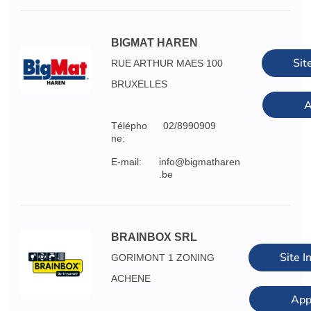
BIGMAT HAREN
Sit
RUE ARTHUR MAES 100
BRUXELLES
A
Télépho
02/8990909
ne:
E-mail:
info@bigmatharen
.be
BRAINBOX SRL
Site I
GORIMONT 1 ZONING
ACHENE
App