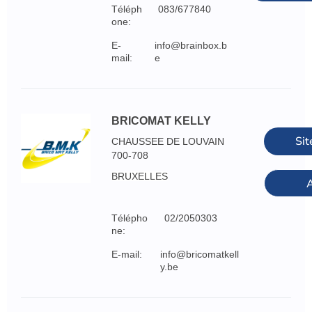
Téléph
083/677840
one:
E-
info@brainbox.b
mail:
e
BRICOMAT KELLY
Sit
CHAUSSEE DE LOUVAIN
700-708
BRUXELLES
A
Télépho
02/2050303
ne:
E-mail:
info@bricomatkell
y.be