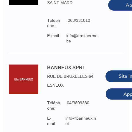
SAINT MARD
Ap
Téléph
063/331010
one:
E-mail:
info@areltherme.
be
BANNEUX SPRL
Site I
RUE DE BRUXELLES 64
ESNEUX
App
Téléph
04/3809380
one:
E-
info@banneux.n
mail:
et