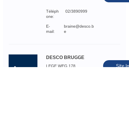
Téléph
02/3890999
one:
E-
braine@desco.b
mail:
e
DESCO BRUGGE
Site I
LEGE WEG 178
BRUGGE
App
Téléph
050/458060
one:
E-
brugge@desco.
mail:
be