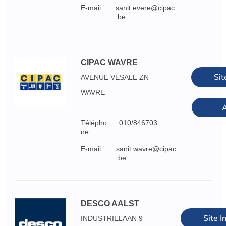
E-mail:
sanit.evere@cipac
.be
CIPAC WAVRE
Sit
AVENUE VESALE ZN
WAVRE
A
Télépho
010/846703
ne:
E-mail:
sanit.wavre@cipac
.be
DESCO AALST
Site I
INDUSTRIELAAN 9