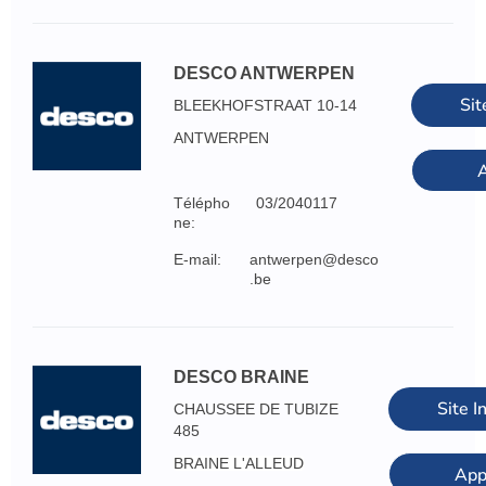
DESCO ANTWERPEN
Sit
BLEEKHOFSTRAAT 10-14
ANTWERPEN
A
Télépho
03/2040117
ne:
E-mail:
antwerpen@desco
.be
DESCO BRAINE
Site I
CHAUSSEE DE TUBIZE
485
BRAINE L'ALLEUD
App