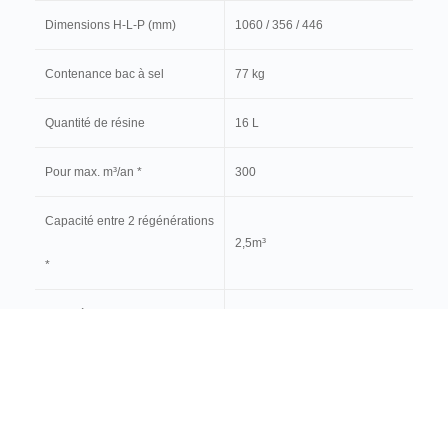
Dimensions H-L-P (mm)
1060 / 356 / 446
Contenance bac à sel
77 kg
Quantité de résine
16 L
Pour max. m³/an *
300
Capacité entre 2 régénérations
2,5m³
*
Jusqu'à
8 personnes
Référence
95016VIPWUC
* Sur base dureté d’entrée 35°f / sortie 7°f