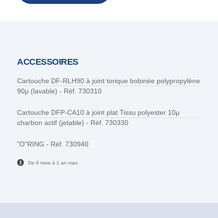
ACCESSOIRES
Cartouche DF-RLH90 à joint torique bobinée polypropylène
90μ (lavable) - Réf. 730310
Cartouche DFP-CA10 à joint plat Tissu polyester 10μ
charbon actif (jetable) - Réf. 730330
"O"RING - Réf. 730940
De 6 mois à 1 an max.